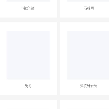
电炉·丝
石棉网
瓷舟
温度计套管