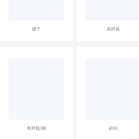
镊子
采样袋
取样瓶/桶
砝码