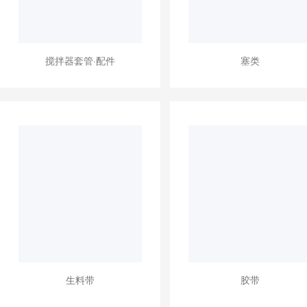
搅拌器套管·配件
塞类
生料带
胶带