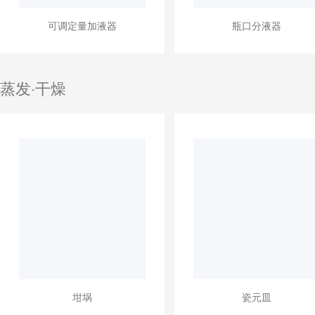
可调定量加液器
瓶口分液器
蒸发·干燥
坩埚
瓷元皿