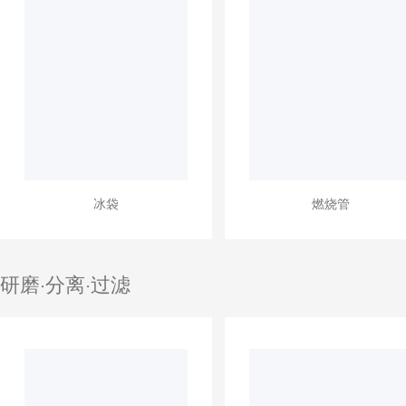
冰袋
燃烧管
研磨·分离·过滤